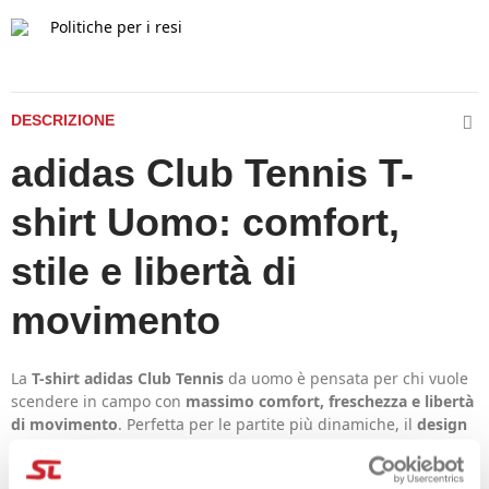
Politiche per i resi
DESCRIZIONE
adidas Club Tennis T-
shirt Uomo: comfort,
stile e libertà di
movimento
La
T-shirt adidas Club Tennis
da uomo è pensata per chi vuole
scendere in campo con
massimo comfort, freschezza e libertà
di movimento
. Perfetta per le partite più dinamiche, il
design
FreeLift
offre una vestibilità che
lascia libere le spalle
e
migliora i movimenti sopra la testa, ideale per il servizio e lo