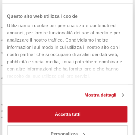
smash.
🔧 Caratteristiche tecniche:
Questo sito web utilizza i cookie
Utilizziamo i cookie per personalizzare contenuti ed
Design FreeLift:
supporta movimenti rapidi e ampi senza
annunci, per fornire funzionalità dei social media e per
restrizioni
analizzare il nostro traffico. Condividiamo inoltre
Tecnologia CLIMACOOL:
gestione attiva dell’umidità e
asciugatura rapida
informazioni sul modo in cui utilizza il nostro sito con i
Tessuto traspirante:
mantiene la pelle fresca e asciutta
nostri partner che si occupano di analisi dei dati web,
anche durante i match più intensi
pubblicità e social media, i quali potrebbero combinarle
3 Bar Logo adidas
sul petto per uno stile sportivo e
con altre informazioni che ha fornito loro o che hanno
riconoscibile
raccolto dal suo utilizzo dei loro servizi.
Vestibilità sportiva
, ideale per ogni livello di gioco
🌱 Materiali sostenibili:
Mostra dettagli
Realizzata con
almeno il 70% di materiali riciclati
Riduce gli sprechi e l’uso di fonti non rinnovabili
Accetta tutti
Parte dell’impegno adidas per un
tennis più sostenibile
La
adidas Club Tennis Tee
è la scelta perfetta per i tennisti che
Personalizza
vogliono unire
performance, stile e rispetto per l’ambiente
.