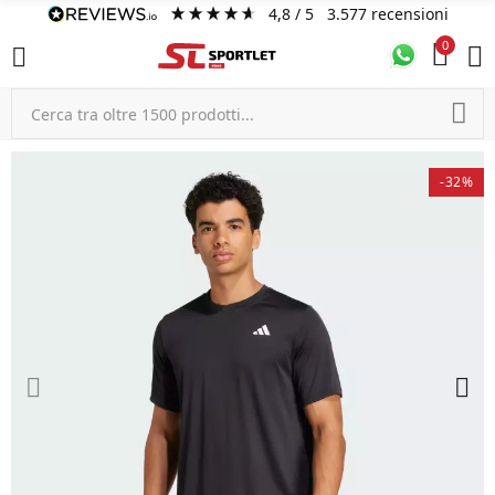
4,8
/ 5
3.577
recensioni
0
-32%