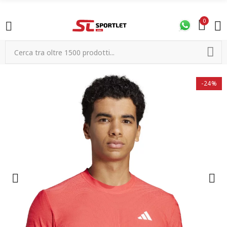
0
-24%