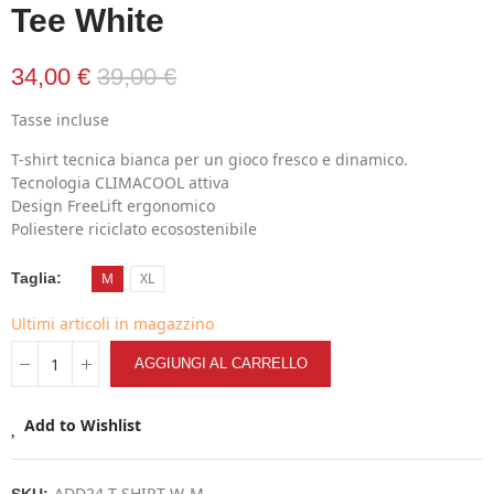
Tee White
34,00 €
39,00 €
Tasse incluse
T-shirt tecnica bianca per un gioco fresco e dinamico.
Tecnologia CLIMACOOL attiva
Design FreeLift ergonomico
Poliestere riciclato ecosostenibile
Taglia
M
XL
Ultimi articoli in magazzino
AGGIUNGI AL CARRELLO
Add to Wishlist
ADD24-T-SHIRT-W-M