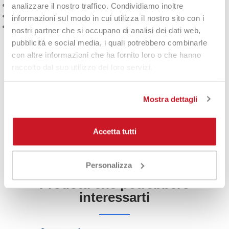
Asciugatura rapida
analizzare il nostro traffico. Condividiamo inoltre
Massima libertà di movimento
informazioni sul modo in cui utilizza il nostro sito con i
Look pulito da club
nostri partner che si occupano di analisi dei dati web,
pubblicità e social media, i quali potrebbero combinarle
Dettagli Funzionali
con altre informazioni che ha fornito loro o che hanno
raccolto dal suo utilizzo dei loro servizi.
Il taglio
FreeLift
è studiato appositamente per i movimenti
sopra la testa, come servizi e smash, impedendo alla maglia di
sollevarsi. Realizzata con almeno il 70% di materiali riciclati per
Mostra dettagli
un minore impatto ambientale.
Accetta tutti
DETTAGLI DEL PRODOTTO
Personalizza
Prodotti che potrebbero
interessarti