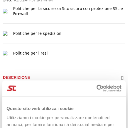
SKU:
Politiche per la sicurezza
Sito sicuro con protezione SSL e
Firewall
Politiche per le spedizioni
Politiche per i resi
DESCRIZIONE
Prestazioni Avanzate
Domina il campo con la maglia Adidas Club Tennis. Progettata
Questo sito web utilizza i cookie
per gli scambi più intensi, questa tee sfrutta il sistema
CLIMACOOL
per gestire l'umidità e il calore, offrendo una
Utilizziamo i cookie per personalizzare contenuti ed
sensazione di freschezza costante sulla pelle.
annunci, per fornire funzionalità dei social media e per