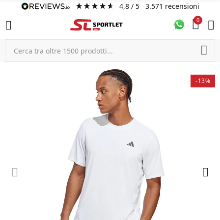
4,8
/ 5
3.571
recensioni
0
-13%