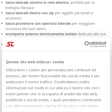
tasca laterale sinistra in rete elastica
, perfetta per la
bottiglia d’acqua;
tasca laterale destra con zip
per oggetti personali e
accessori;
tasca posteriore con apertura laterale
per maggiore
sicurezza dei tuoi valori;
scomparto esterno termicamente isolato
dedicato alle tue
racchette da padel;
interno con fodera in fettuccia
per tenere tutto ben
organizzato.
Descrizione
Questo sito web utilizza i cookie
Utilizziamo i cookie per personalizzare contenuti ed
Questo zaino è stato progettato per accompagnarti in
annunci, per fornire funzionalità dei social media e per
allenamenti, tornei e viaggi
, offrendo sempre la giusta
analizzare il nostro traffico. Condividiamo inoltre
combinazione di
comfort, protezione e stile
. L’
apertura a rullo
informazioni sul modo in cui utilizza il nostro sito con i
consente di aumentare la capacità quando necessario, mentre
nostri partner che si occupano di analisi dei dati web,
il
fondo rinforzato in TPE
garantisce stabilità e durabilità
pubblicità e social media, i quali potrebbero combinarle
anche su superfici irregolari.
con altre informazioni che ha fornito loro o che hanno
Lo
scomparto termico esterno
protegge le tue racchette dalle
raccolto dal suo utilizzo dei loro servizi.