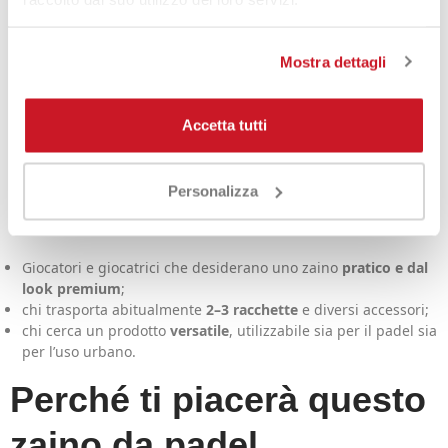
variazioni di temperatura, mantenendo più costanti le
prestazioni del telaio. Le varie tasche esterne e interne ti
permettono di separare al meglio
accessori, effetti personali e
Mostra dettagli
piccoli oggetti
, così hai sempre tutto a portata di mano.
Per chi è lo zaino Adidas
Accetta tutti
Multigame Off White
Personalizza
2026?
Giocatori e giocatrici che desiderano uno zaino
pratico e dal
look premium
;
chi trasporta abitualmente
2–3 racchette
e diversi accessori;
chi cerca un prodotto
versatile
, utilizzabile sia per il padel sia
per l’uso urbano.
Perché ti piacerà questo
zaino da padel