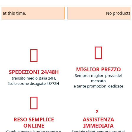
 at this time.
No products a
MIGLIOR PREZZO
SPEDIZIONI 24/48H
Sempre i migliori prezzi del
transito medio Italia 24H,
mercato
Isole e zone disagiate 48/72H
e tante promozioni dedicate
RESO SEMPLICE
ASSISTENZA
ONLINE
IMMEDIATA
Cambio merce, buono sconto o
Servizio clienti sempre pronto!