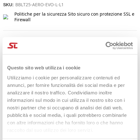
BBLT25-AERO-EVO-L-L1
SKU:
Politiche per la sicurezza
Sito sicuro con protezione SSL e
Firewall
Politiche per le spedizioni
Politiche per i resi
Questo sito web utilizza i cookie
Utilizziamo i cookie per personalizzare contenuti ed
annunci, per fornire funzionalità dei social media e per
DESCRIZIONE
analizzare il nostro traffico. Condividiamo inoltre
informazioni sul modo in cui utilizza il nostro sito con i
La
Babolat Evo Aero Pink
è la racchetta perfetta per chi ama
migliorarsi e mettersi alla prova nel tennis.
nostri partner che si occupano di analisi dei dati web,
pubblicità e social media, i quali potrebbero combinarle
Che tu stia giocando per divertimento con gli amici o cercando
con altre informazioni che ha fornito loro o che hanno
di elevare il tuo gioco a un nuovo livello, questa racchetta offre
raccolto dal suo utilizzo dei loro servizi.
prestazioni elevate a un prezzo accessibile.