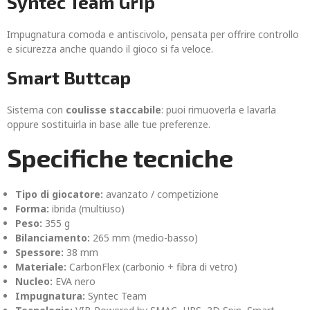
Syntec Team Grip
Impugnatura comoda e antiscivolo, pensata per offrire controllo
e sicurezza anche quando il gioco si fa veloce.
Smart Buttcap
Sistema con
coulisse staccabile
: puoi rimuoverla e lavarla
oppure sostituirla in base alle tue preferenze.
Specifiche tecniche
Tipo di giocatore:
avanzato / competizione
Forma:
ibrida (multiuso)
Peso:
355 g
Bilanciamento:
265 mm (medio-basso)
Spessore:
38 mm
Materiale:
CarbonFlex (carbonio + fibra di vetro)
Nucleo:
EVA nero
Impugnatura:
Syntec Team