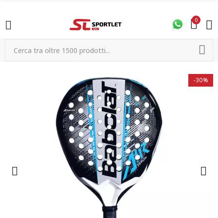
0
-30%