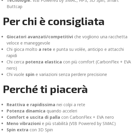
Tecnologie:
VIB Powered by SMAC, HPS, 3D Spin, Smart
Buttcap
Per chi è consigliata
Giocatori avanzati/competitivi
che vogliono una racchetta
veloce e maneggevole
Chi gioca molto
a rete
e punta su volée, anticipo e attacchi
rapidi
Chi cerca
potenza elastica
con più comfort (CarbonFlex + EVA
nero)
Chi vuole
spin
e variazioni senza perdere precisione
Perché ti piacerà
Reattiva e rapidissima
nei colpi a rete
Potenza dinamica
quando acceleri
Comfort e uscita di palla
con CarbonFlex + EVA nero
Meno vibrazioni
e più stabilità (VIB Powered by SMAC)
Spin extra
con 3D Spin