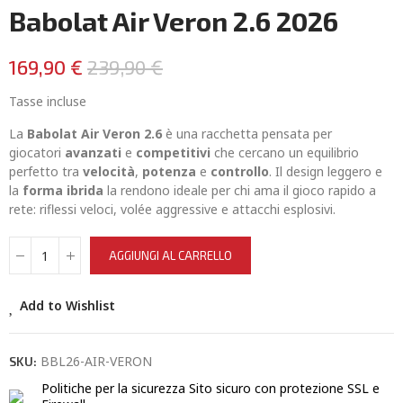
Babolat Air Veron 2.6 2026
169,90 €
239,90 €
Tasse incluse
La
Babolat Air Veron 2.6
è una racchetta pensata per
giocatori
avanzati
e
competitivi
che cercano un equilibrio
perfetto tra
velocità
,
potenza
e
controllo
. Il design leggero e
la
forma ibrida
la rendono ideale per chi ama il gioco rapido a
rete: riflessi veloci, volée aggressive e attacchi esplosivi.
AGGIUNGI AL CARRELLO
Add to Wishlist
BBL26-AIR-VERON
SKU:
Politiche per la sicurezza
Sito sicuro con protezione SSL e