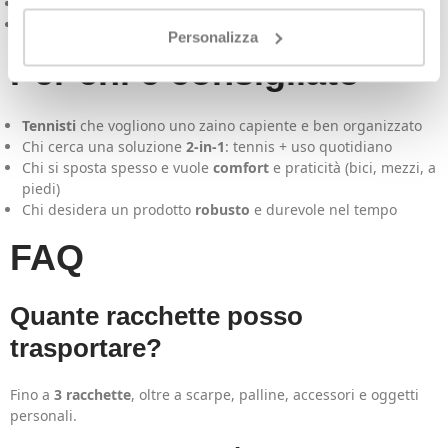
Scomparto laptop
per uso quotidiano
Materiali resistenti
: poliestere riciclato + telone in TPE
Personalizza
Per chi è consigliato
Tennisti
che vogliono uno zaino capiente e ben organizzato
Chi cerca una soluzione
2-in-1
: tennis + uso quotidiano
Chi si sposta spesso e vuole
comfort
e praticità (bici, mezzi, a
piedi)
Chi desidera un prodotto
robusto
e durevole nel tempo
FAQ
Quante racchette posso
trasportare?
Fino a
3 racchette
, oltre a scarpe, palline, accessori e oggetti
personali.