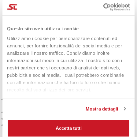
Materiali resistenti e più
sostenibili
Questo sito web utilizza i cookie
Utilizziamo i cookie per personalizzare contenuti ed
Per accompagnarti a lungo, Babolat ha sviluppato il Pure Strike
annunci, per fornire funzionalità dei social media e per
Carbon Grey con un materiale esterno robusto in
poliestere
analizzare il nostro traffico. Condividiamo inoltre
riciclato
e un telone in
TPE
estremamente resistente. Una
informazioni sul modo in cui utilizza il nostro sito con i
combinazione studiata per offrire
durata
, protezione e
nostri partner che si occupano di analisi dei dati web,
affidabilità nel tempo.
pubblicità e social media, i quali potrebbero combinarle
Perché ti piacerà
con altre informazioni che ha fornito loro o che hanno
raccolto dal suo utilizzo dei loro servizi.
Capienza XXL
per portare tutto il necessario (campo +
giornata)
Mostra dettagli
3 scomparti
per un’organizzazione semplice e ordinata
Fino a 3 racchette
trasportabili in modo sicuro
Vano racchette frontale
per evitare che i manici colpiscano la
Accetta tutti
testa