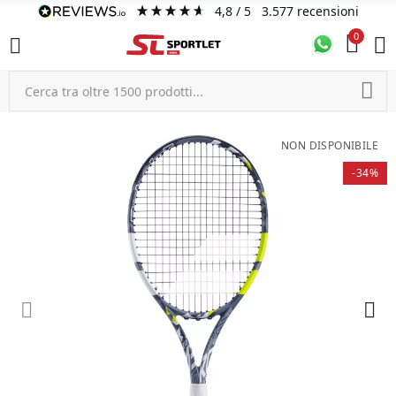
4,8
/ 5
3.577
recensioni
0
NON DISPONIBILE
-34%