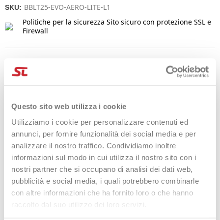
BBLT25-EVO-AERO-LITE-L1
SKU:
Politiche per la sicurezza
Sito sicuro con protezione SSL e
Firewall
Politiche per le spedizioni
Politiche per i resi
Questo sito web utilizza i cookie
Utilizziamo i cookie per personalizzare contenuti ed
annunci, per fornire funzionalità dei social media e per
DESCRIZIONE
analizzare il nostro traffico. Condividiamo inoltre
informazioni sul modo in cui utilizza il nostro sito con i
La
Babolat Evo Aero Lite
è stata progettata per offrire una
combinazione ideale di potenza e comfort, pensata per aiutare
nostri partner che si occupano di analisi dei dati web,
i giocatori a raggiungere il loro pieno potenziale.
pubblicità e social media, i quali potrebbero combinarle
con altre informazioni che ha fornito loro o che hanno
Con un peso ridotto di 15 grammi rispetto al modello standard,
raccolto dal suo utilizzo dei loro servizi.
questa racchetta è particolarmente adatta ai giovani giocatori
in cerca della loro prima racchetta per adulti.