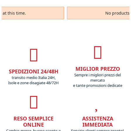
 at this time.
No products a
MIGLIOR PREZZO
SPEDIZIONI 24/48H
Sempre i migliori prezzi del
transito medio Italia 24H,
mercato
Isole e zone disagiate 48/72H
e tante promozioni dedicate
RESO SEMPLICE
ASSISTENZA
ONLINE
IMMEDIATA
Cambio merce, buono sconto o
Servizio clienti sempre pronto!