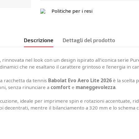
Politiche per i resi
Descrizione
Dettagli del prodotto
innovata nel look con un design ispirato all’iconica serie Pure
e dinamici che ne esaltano il carattere grintoso e l’energia in c
la racchetta da tennis
Babolat Evo Aero Lite 2026
è la scelta 
oni, senza rinunciare a
comfort
e
maneggevolezza
.
cuzione, ideale per imprimere spin e rotazioni accentuate, ridu
lpi decentrati, mentre il bilanciamento a 320 mm e lo schema c