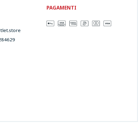
PAGAMENTI
let.store​
284629