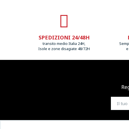
SPEDIZIONI 24/48H
transito medio Italia 24H,
Sempr
Isole e zone disagiate 48/72H
e
Reg