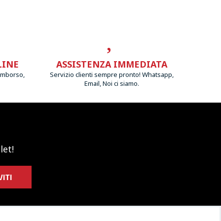
LINE
ASSISTENZA IMMEDIATA
imborso,
Servizio clienti sempre pronto! Whatsapp,
Email, Noi ci siamo.
let!
VITI