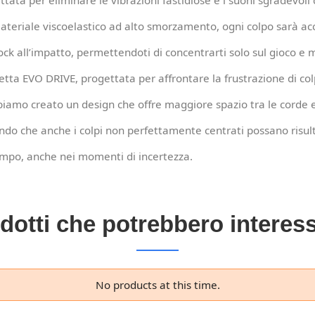
tata per eliminare le vibrazioni fastidiose e i suoni sgradevoli 
i materiale viscoelastico ad alto smorzamento, ogni colpo sarà
ock all’impatto, permettendoti di concentrarti solo sul gioco e m
tta EVO DRIVE, progettata per affrontare la frustrazione di colpi
mo creato un design che offre maggiore spazio tra le corde e 
ndo che anche i colpi non perfettamente centrati possano risulta
campo, anche nei momenti di incertezza.
dotti che potrebbero interess
No products at this time.