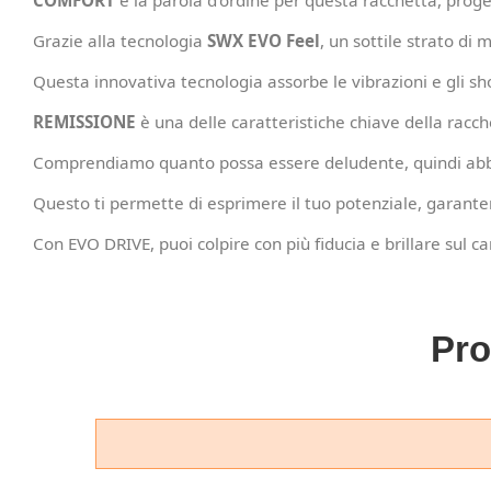
COMFORT
è la parola d'ordine per questa racchetta, proget
Grazie alla tecnologia
SWX EVO Feel
, un sottile strato d
Questa innovativa tecnologia assorbe le vibrazioni e gli sh
REMISSIONE
è una delle caratteristiche chiave della racche
Comprendiamo quanto possa essere deludente, quindi abbia
Questo ti permette di esprimere il tuo potenziale, garante
Con EVO DRIVE, puoi colpire con più fiducia e brillare sul 
Pro