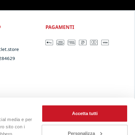
PAGAMENTI
O
let.store​
284629
Accetta tutti
cial media e per
ro sito con i
Personalizza
rebbero