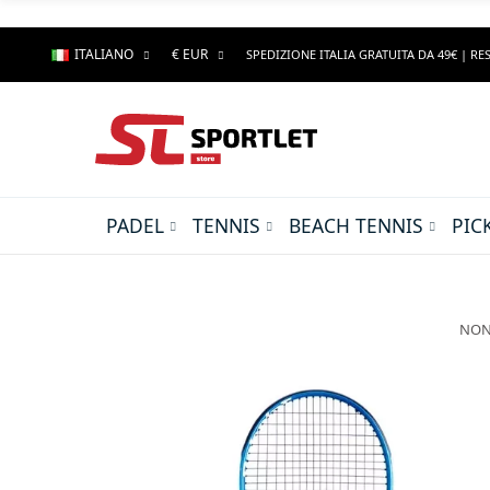
ITALIANO
€ EUR
SPEDIZIONE ITALIA GRATUITA DA 49€ | RES
PADEL
TENNIS
BEACH TENNIS
PIC
NON