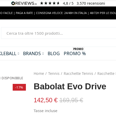
4,8
/ 5
3.570
recensioni
O FACILE | PAGA A RATE | CONSEGNA VELOCE: 24/48H IN ITALIA | 48/72H PER LE ISO
PROMO
KLEBALL
BRANDS
BLOG
PROMO %
Home
Tennis
Racchette Tennis
Racchette 
 DISPONIBILE
Babolat Evo Drive
-17%
142,50 €
169,95 €
Tasse incluse