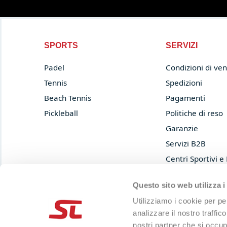
SPORTS
SERVIZI
Padel
Condizioni di ven
Tennis
Spedizioni
Beach Tennis
Pagamenti
Pickleball
Politiche di reso
Garanzie
Servizi B2B
Centri Sportivi e
Prova e acquista
Questo sito web utilizza i
Privacy Policy
Utilizziamo i cookie per pe
Cookie Policy
analizzare il nostro traffic
nostri partner che si occup