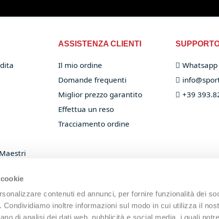
ASSISTENZA CLIENTI
SUPPORT
dita
Il mio ordine
Whatsapp
Domande frequenti
info@sport
Miglior prezzo garantito
+39 393.8
Effettua un reso
Tracciamento ordine
 Maestri
 racchette
 cookie
rsonalizzare contenuti ed annunci, per fornire funzionalità dei so
o. Condividiamo inoltre informazioni sul modo in cui utilizza il nost
ano di analisi dei dati web, pubblicità e social media, i quali pot