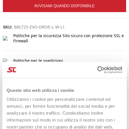
AVVISAMI QUANDO DISPONIBILE
BBLT25-EVO-DRIVE-L-W-L1
SKU:
Politiche per la sicurezza
Sito sicuro con protezione SSL e
Firewall
Politiche per le spedizioni
Politiche per i resi
Questo sito web utilizza i cookie
Utilizziamo i cookie per personalizzare contenuti ed
DESCRIZIONE
annunci, per fornire funzionalità dei social media e per
analizzare il nostro traffico. Condividiamo inoltre
Babolat ha creato la linea
Evo
per i tennisti che amano le sfide
informazioni sul modo in cui utilizza il nostro sito con i
e vogliono migliorare le proprie performance.
nostri partner che si occupano di analisi dei dati web,