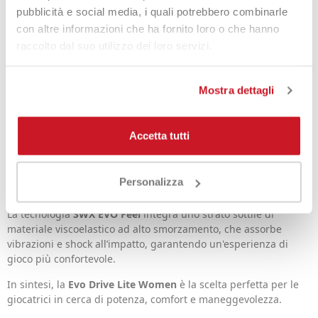
Che tu stia cercando di divertirti con gli amici o di spingere il
pubblicità e social media, i quali potrebbero combinarle
tuo gioco a nuovi livelli, la racchetta
Evo Drive Lite Women
è
con altre informazioni che ha fornito loro o che hanno
l'attrezzo ideale per te.
raccolto dal suo utilizzo dei loro servizi.
Questa racchetta offre potenza e comfort grazie al suo peso
leggero e alla facilità di manovra, risultando più accessibile
Mostra dettagli
rispetto al modello standard.
Con uno schema corde 16x17 e un'ampia dimensione dell'ovale
di 104 pollici quadrati, rappresenta un mix perfetto per
Accetta tutti
generare colpi potenti.
Disponibile in un'estetica accattivante, ti consente di esprimere
Personalizza
il tuo stile unico sul campo.
La tecnologia
SWX EVO Feel
integra uno strato sottile di
materiale viscoelastico ad alto smorzamento, che assorbe
vibrazioni e shock all’impatto, garantendo un'esperienza di
gioco più confortevole.
In sintesi, la
Evo Drive Lite Women
è la scelta perfetta per le
giocatrici in cerca di potenza, comfort e maneggevolezza.