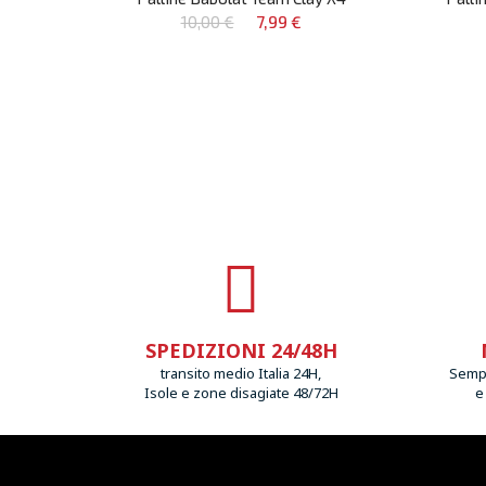
10,00 €
7,99 €
SPEDIZIONI 24/48H
transito medio Italia 24H,
Sempr
Isole e zone disagiate 48/72H
e