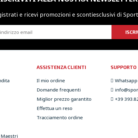
istrati e ricevi promozioni
e sconti
esclusivi di Sport
ISCRI
ASSISTENZA CLIENTI
SUPPORTO
ndita
Il mio ordine
Whatsapp
Domande frequenti
info@sport
Miglior prezzo garantito
+39 393.8
Effettua un reso
Tracciamento ordine
e Maestri