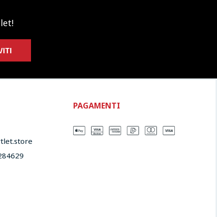
let!
VITI
PAGAMENTI
let.store​
284629