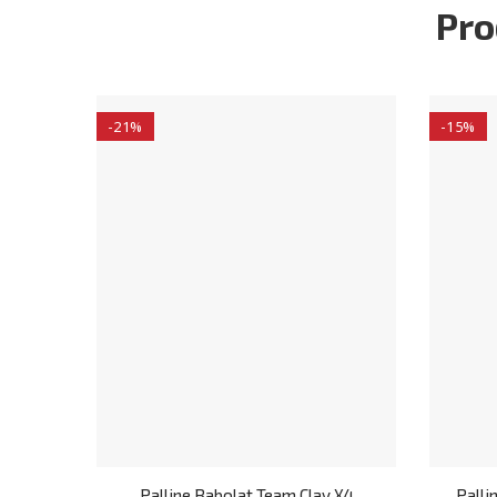
Pro
-21%
-15%
Palline Babolat Team Clay X4
Palli