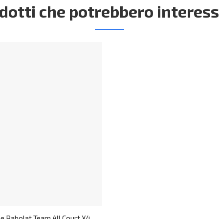
dotti che potrebbero interess
ne Babolat Team All Court X4