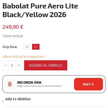
Babolat Pure Aero Lite
Black/Yellow 2026
249,90 €
Tasse incluse
Grip Size
L2
L1
Ultimi articoli in magazzino
AGGIUNGI AL CARRELLO
INCORDA ORA
Apri
Scegli corda e tensione prima del checkout.
Add to Wishlist