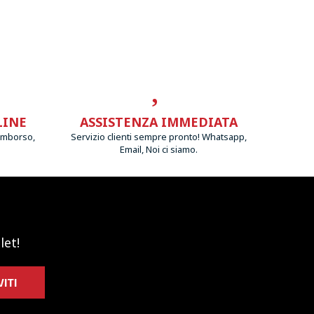
LINE
ASSISTENZA IMMEDIATA
imborso,
Servizio clienti sempre pronto! Whatsapp,
Email, Noi ci siamo.
let!
VITI