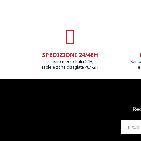
SPEDIZIONI 24/48H
transito medio Italia 24H,
Sempr
Isole e zone disagiate 48/72H
e
Reg