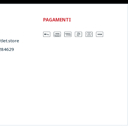
PAGAMENTI
let.store​
284629