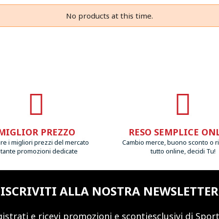
No products at this time.
MIGLIOR PREZZO
RESO SEMPLICE ON
e i migliori prezzi del mercato
Cambio merce, buono sconto o r
 tante promozioni dedicate
tutto online, decidi Tu!
ISCRIVITI ALLA NOSTRA NEWSLETTER
istrati e ricevi promozioni
e sconti
esclusivi di Sport