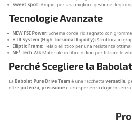
Sweet spot:
Ampio, per una migliore gestione degli imp
Tecnologie Avanzate
NEW FSI Power:
Schema corde ridisegnato con grommets
HTR System (High Torsional Rigidity):
Struttura in grap
Elliptic Frame:
Telaio ellittico per una resistenza ottim
NF² Tech 2.0:
Materiale in fibre di lino per filtrare le v
Perché Scegliere la Babola
La
Babolat Pure Drive Team
è una racchetta
versatile
, p
offre
potenza, precisione
e un'esperienza di gioco senza p
Pro