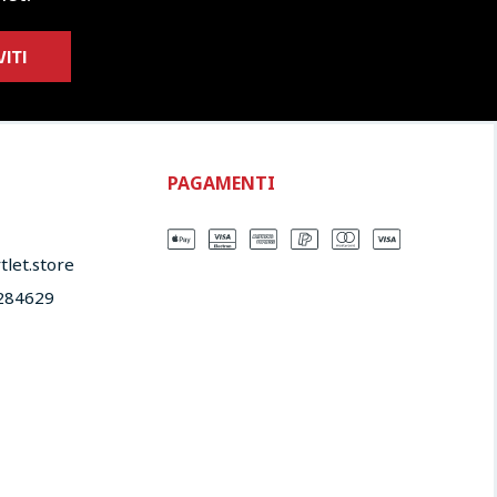
VITI
PAGAMENTI
let.store​
284629