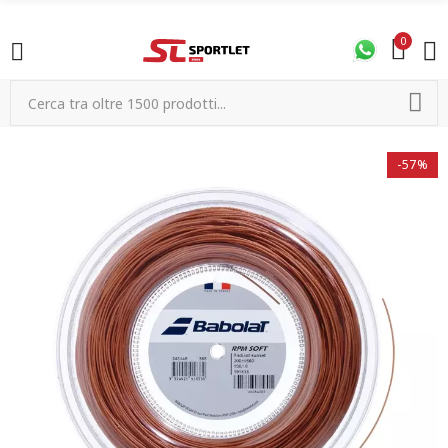
0
-57%