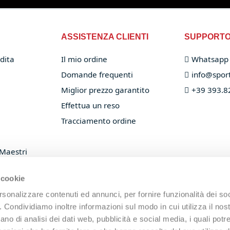
ASSISTENZA CLIENTI
SUPPORT
dita
Il mio ordine
Whatsapp
Domande frequenti
info@sport
Miglior prezzo garantito
+39 393.8
Effettua un reso
Tracciamento ordine
 Maestri
 racchette
 cookie
rsonalizzare contenuti ed annunci, per fornire funzionalità dei so
o. Condividiamo inoltre informazioni sul modo in cui utilizza il nost
ano di analisi dei dati web, pubblicità e social media, i quali pot