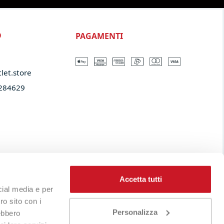
PAGAMENTI
O
let.store​
284629
Accetta tutti
cial media e per
ro sito con i
Personalizza
rebbero