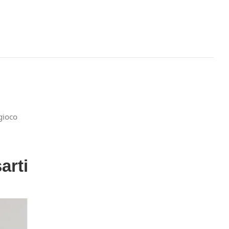
 gioco
arti