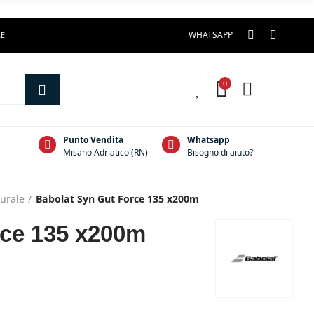
WHATSAPP
LE
0
0
Punto Vendita
Whatsapp
Misano Adriatico (RN)
Bisogno di aiuto?
urale
Babolat Syn Gut Force 135 x200m
rce 135 x200m