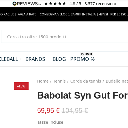
4,8
/ 5
3.577
recensioni
O FACILE | PAGA A RATE | CONSEGNA VELOCE: 24/48H IN ITALIA | 48/72H PER LE ISO
PROMO
KLEBALL
BRANDS
BLOG
PROMO %
Home
Tennis
Corde da tennis
Budello nat
-43%
Babolat Syn Gut Fo
59,95 €
104,95 €
Tasse incluse