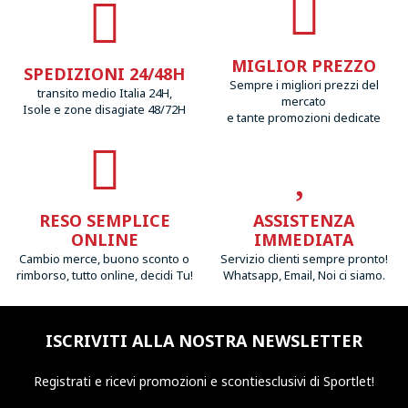
MIGLIOR PREZZO
SPEDIZIONI 24/48H
Sempre i migliori prezzi del
transito medio Italia 24H,
mercato
Isole e zone disagiate 48/72H
e tante promozioni dedicate
RESO SEMPLICE
ASSISTENZA
ONLINE
IMMEDIATA
Cambio merce, buono sconto o
Servizio clienti sempre pronto!
rimborso, tutto online, decidi Tu!
Whatsapp, Email, Noi ci siamo.
ISCRIVITI ALLA NOSTRA NEWSLETTER
Registrati e ricevi promozioni
e sconti
esclusivi di Sportlet!