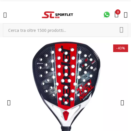
0
-40%