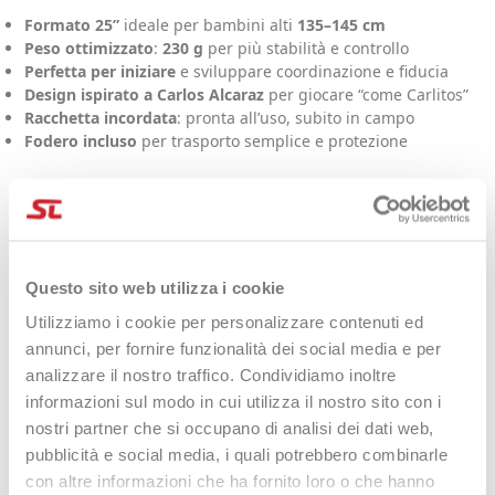
Formato 25”
ideale per bambini alti
135–145 cm
Peso ottimizzato
:
230 g
per più stabilità e controllo
Perfetta per iniziare
e sviluppare coordinazione e fiducia
Design ispirato a Carlos Alcaraz
per giocare “come Carlitos”
Racchetta incordata
: pronta all’uso, subito in campo
Fodero incluso
per trasporto semplice e protezione
La misura giusta per
crescere nel tennis
Questo sito web utilizza i cookie
Con la 25” i giovani tennisti fanno un passo importante verso la
Utilizziamo i cookie per personalizzare contenuti ed
racchetta “da grande”. La lunghezza e il peso della Carlitos
Junior 25” offrono maggiore stabilità all’impatto e aiutano a
annunci, per fornire funzionalità dei social media e per
spingere con più facilità, mantenendo però una
analizzare il nostro traffico. Condividiamo inoltre
maneggevolezza adatta ai ragazzi che stanno imparando.
informazioni sul modo in cui utilizza il nostro sito con i
Risultato: colpi più puliti, più regolarità e più fiducia in campo.
nostri partner che si occupano di analisi dei dati web,
pubblicità e social media, i quali potrebbero combinarle
Alluminio: resistenza e
con altre informazioni che ha fornito loro o che hanno