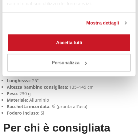
raccolto dal suo utilizzo dei loro servizi.
praticità per l’uso junior
Mostra dettagli
Il telaio in
alluminio
è ideale per le racchette junior: è
resistente, affidabile e perfetto per l’uso frequente in
allenamento. Una soluzione pratica per accompagnare i
Accetta tutti
giovani giocatori nella crescita, con una buona durata nel
tempo.
Specifiche tecniche
Personalizza
Lunghezza:
25”
Altezza bambino consigliata:
135–145 cm
Peso:
230 g
Materiale:
Alluminio
Racchetta incordata:
Sì (pronta all’uso)
Fodero incluso:
Sì
Per chi è consigliata