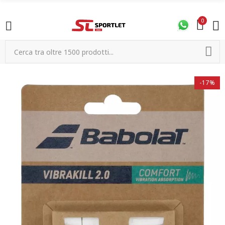
0
-17%