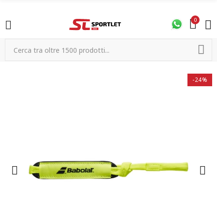
0
-24%