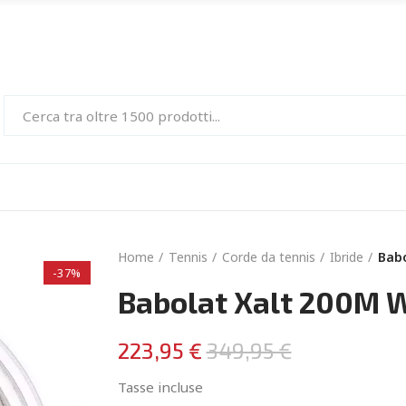
Home
Tennis
Corde da tennis
Ibride
Babo
-37%
Babolat Xalt 200M W
223,95 €
349,95 €
Tasse incluse