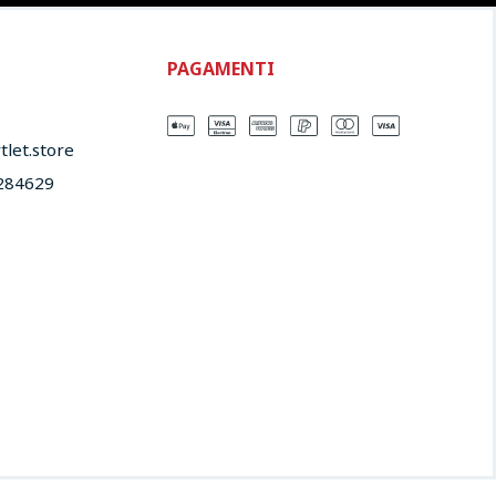
PAGAMENTI
let.store​
284629