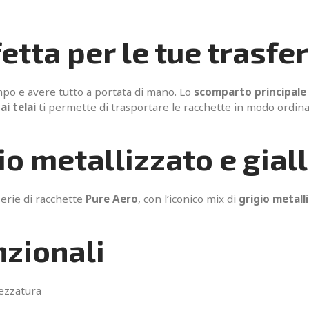
tta per le tue trasfe
po e avere tutto a portata di mano. Lo
scomparto principale 
i telai
ti permette di trasportare le racchette in modo ordinat
io metallizzato e gial
serie di racchette
Pure Aero
, con l’iconico mix di
grigio metall
nzionali
ezzatura