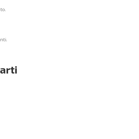
to.
nti.
arti