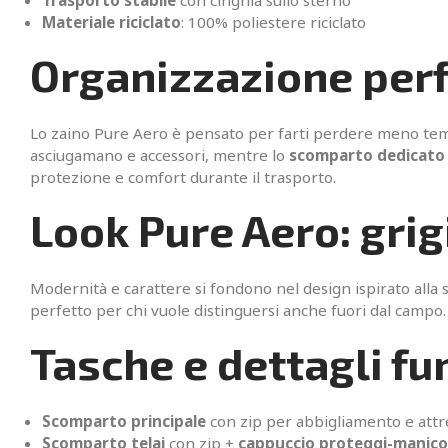
Trasporto stabile
con cinghia sullo sterno
Materiale riciclato
: 100% poliestere riciclato
Organizzazione perfe
Lo zaino Pure Aero è pensato per farti perdere meno tem
asciugamano e accessori, mentre lo
scomparto dedicato a
protezione e comfort durante il trasporto.
Look Pure Aero: grig
Modernità e carattere si fondono nel design ispirato alla 
perfetto per chi vuole distinguersi anche fuori dal campo.
Tasche e dettagli fu
Scomparto principale
con zip per abbigliamento e attr
Scomparto telai
con zip +
cappuccio proteggi-manico