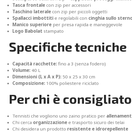
Tasca frontale
con zip per accessori
Taschino laterale
con zip per piccoli oggetti
Spallacci imbottiti
e regolabili con
cinghia sullo stern
Manico superiore
per presa rapida e maneggevole
Logo Babolat
stampato
Specifiche tecniche
Capacità racchette:
fino a 3 (senza fodero)
Volume:
40 L
Dimensioni (L x A x P):
50 x 25 x 30 cm
Composizione:
100% poliestere riciclato
Per chi è consigliato
Tennisti che vogliono uno zaino pratico per
allenamenti
Chi cerca
organizzazione
e trasporto sicuro dei telai
Chi desidera un prodotto
resistente e idrorepellente