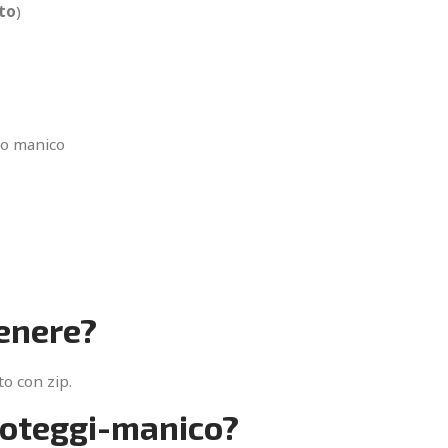
ato
)
io manico
enere?
to con zip.
proteggi-manico?