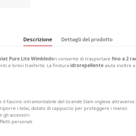
Descrizione
Dettagli del prodotto
lat Pure Lite Wimbledo
n consente di trasportare
fino a 2 r
ti e brevi trasferte. La finitura
idrorepellente
aiuta inoltre a
 e il fascino intramontabile del Grande Slam inglese attraverso u
iporre i telai, dotato di cappuccio per proteggere i manici
 gli accessori
ffetti personali