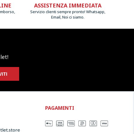
LINE
ASSISTENZA IMMEDIATA
imborso,
Servizio clienti sempre pronto! Whatsapp,
Email, Noi ci siamo.
let!
VITI
PAGAMENTI
let.store​