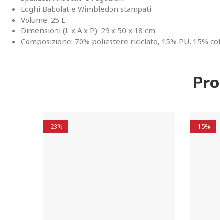
Loghi Babolat e Wimbledon stampati
Volume: 25 L
Dimensioni (L x A x P): 29 x 50 x 18 cm
Composizione: 70% poliestere riciclato, 15% PU, 15% cot
Pro
-23%
-15%