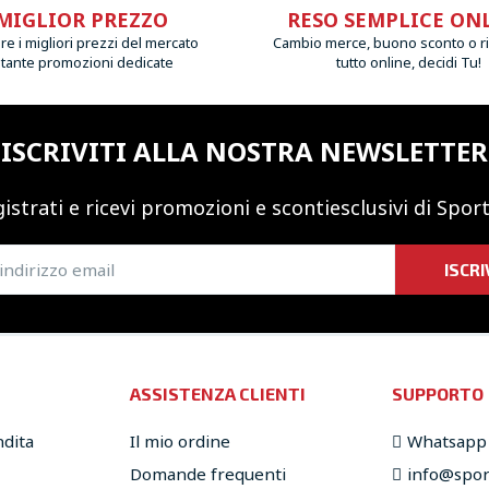
MIGLIOR PREZZO
RESO SEMPLICE ON
e i migliori prezzi del mercato
Cambio merce, buono sconto o r
 tante promozioni dedicate
tutto online, decidi Tu!
ISCRIVITI ALLA NOSTRA NEWSLETTER
istrati e ricevi promozioni
e sconti
esclusivi di Sport
ISCRI
ASSISTENZA CLIENTI
SUPPORTO
ndita
Il mio ordine
Whatsapp
Domande frequenti
info@sport