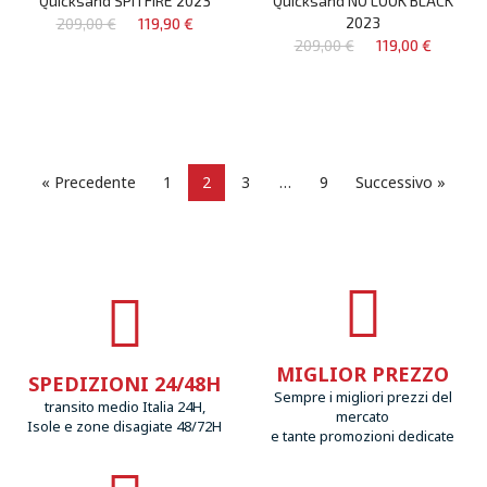
Quicksand SPITFIRE 2023
Quicksand NO LOOK BLACK
2023
209,00 €
119,90 €
209,00 €
119,00 €
« Precedente
1
2
3
…
9
Successivo »
MIGLIOR PREZZO
SPEDIZIONI 24/48H
Sempre i migliori prezzi del
transito medio Italia 24H,
mercato
Isole e zone disagiate 48/72H
e tante promozioni dedicate