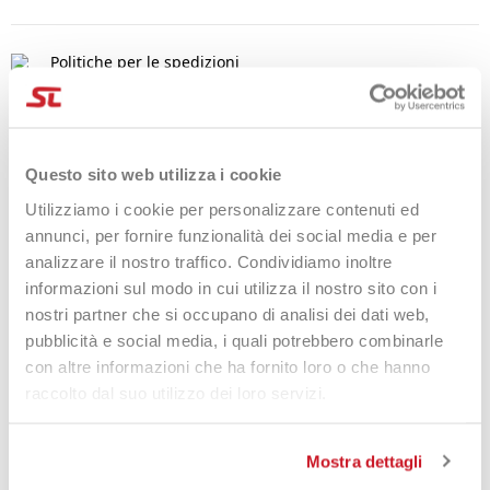
Politiche per le spedizioni
Politiche per i resi
Questo sito web utilizza i cookie
Utilizziamo i cookie per personalizzare contenuti ed
DETTAGLI DEL PRODOTTO
annunci, per fornire funzionalità dei social media e per
analizzare il nostro traffico. Condividiamo inoltre
Marca
Bullpadel
informazioni sul modo in cui utilizza il nostro sito con i
Riferimento
BUL26-FLOW-BPP26006
nostri partner che si occupano di analisi dei dati web,
pubblicità e social media, i quali potrebbero combinarle
con altre informazioni che ha fornito loro o che hanno
raccolto dal suo utilizzo dei loro servizi.
Prodotti che potrebbero
interessarti
Mostra dettagli