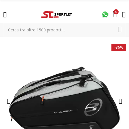
0
-36%