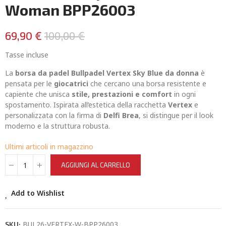
Woman BPP26003
69,90 €
100,00 €
Tasse incluse
La
borsa da padel Bullpadel Vertex Sky Blue da donna
è
pensata per le
giocatrici
che cercano una borsa resistente e
capiente che unisca
stile, prestazioni e comfort
in ogni
spostamento. Ispirata all’estetica della racchetta
Vertex
e
personalizzata con la firma di
Delfi Brea
, si distingue per il look
moderno e la struttura robusta.
Ultimi articoli in magazzino
AGGIUNGI AL CARRELLO
Add to Wishlist
BUL26-VERTEX-W-BPP26003
SKU: