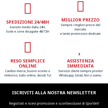
MIGLIOR PREZZO
SPEDIZIONI 24/48H
Sempre i migliori prezzi del
transito medio Italia 24H,
mercato
Isole e zone disagiate 48/72H
e tante promozioni dedicate
RESO SEMPLICE
ASSISTENZA
ONLINE
IMMEDIATA
Cambio merce, buono sconto o
Servizio clienti sempre pronto!
rimborso, tutto online, decidi Tu!
Whatsapp, Email, Noi ci siamo.
ISCRIVITI ALLA NOSTRA NEWSLETTER
Registrati e ricevi promozioni
e sconti
esclusivi di Sportlet!