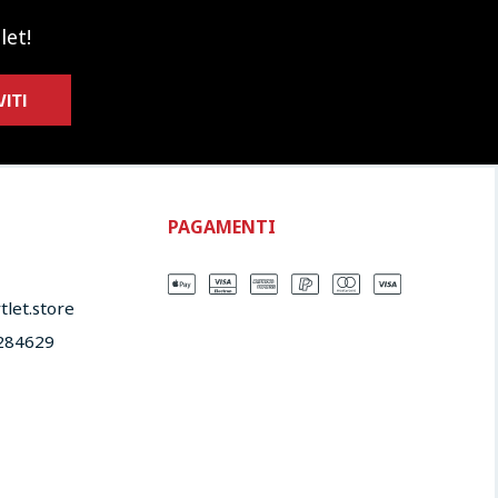
let!
VITI
PAGAMENTI
let.store​
284629