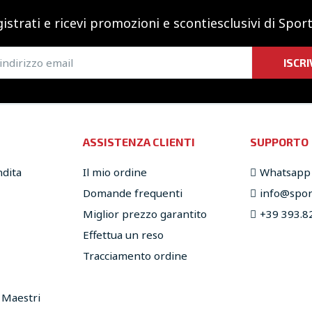
istrati e ricevi promozioni
e sconti
esclusivi di Sport
ISCRI
ASSISTENZA CLIENTI
SUPPORTO
ndita
Il mio ordine
Whatsapp
Domande frequenti
info@sport
Miglior prezzo garantito
+39 393.8
Effettua un reso
Tracciamento ordine
e Maestri