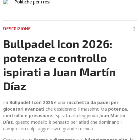
Politiche per i resi
DESCRIZIONE
Bullpadel Icon 2026:
potenza e controllo
ispirati a Juan Martín
Díaz
La
Bullpadel Icon 2026
è una
racchetta da padel per
giocatori avanzati
che desiderano il massimo tra
potenza,
controllo e precisione
. Ispirata alla leggenda
Juan Martín
Díaz
, questo modello è pensato per atleti che dominano il
campo con colpi aggressivi e grande tecnica.
Grazie alla sua
forma a diamante
e al
bilanciamento alto
, la