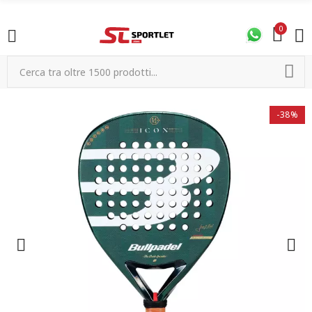
0
-38%