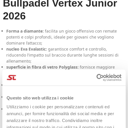
Bullpadel Vertex Junior
2026
Forma a diamante:
facilita un gioco offensivo con remate
potenti e colpi profondi, ideale per giovani che vogliono
dominare l’attacco;
nucleo Eva Evalastic:
garantisce comfort e controllo,
riducendo l’impatto sul braccio durante lunghe sessioni di
allenamento;
superficie in fibra di vetro Polyglass:
fornisce maggiore
flessibilità e maneggevolezza, offrendo una buona risposta
anche nei colpi decentrati;
struttura CarbonTube 100% carbonio:
rafforza il telaio,
aumentando la stabilità e la durata nel tempo;
cuore Vertex:
ottimizza la distribuzione del peso e la potenza
Questo sito web utilizza i cookie
del colpo, offrendo un impatto più equilibrato e stabile;
Utilizziamo i cookie per personalizzare contenuti ed
sistema anti-vibrazioni:
contribuisce a ridurre le vibrazioni,
annunci, per fornire funzionalità dei social media e per
migliorando il comfort e proteggendo il braccio dei giovani
analizzare il nostro traffico. Condividiamo inoltre
giocatori.
informazioni sul modo in cui utilizza il nostro sito con i