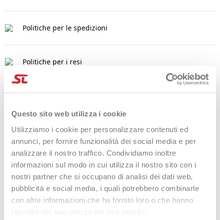
Politiche per le spedizioni
Politiche per i resi
DESCRIZIONE
Questo sito web utilizza i cookie
MATERIALE PE,
Utilizziamo i cookie per personalizzare contenuti ed
26 FORI, PESO 25 GR,
annunci, per fornire funzionalità dei social media e per
analizzare il nostro traffico. Condividiamo inoltre
DIAMETRO 74 MM,
informazioni sul modo in cui utilizza il nostro sito con i
DUREZZA 50+/´-1D
nostri partner che si occupano di analisi dei dati web,
pubblicità e social media, i quali potrebbero combinarle
con altre informazioni che ha fornito loro o che hanno
DETTAGLI DEL PRODOTTO
raccolto dal suo utilizzo dei loro servizi.