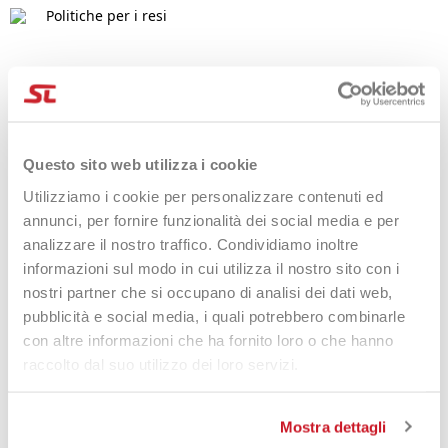
Politiche per i resi
DESCRIZIONE
MATERIALE PE
40 FORI,
Questo sito web utilizza i cookie
PESO 26 GR,
Utilizziamo i cookie per personalizzare contenuti ed
DIAMETRO 74 MM,
annunci, per fornire funzionalità dei social media e per
DUREZZA 50+/-1D
analizzare il nostro traffico. Condividiamo inoltre
informazioni sul modo in cui utilizza il nostro sito con i
nostri partner che si occupano di analisi dei dati web,
DETTAGLI DEL PRODOTTO
pubblicità e social media, i quali potrebbero combinarle
con altre informazioni che ha fornito loro o che hanno
raccolto dal suo utilizzo dei loro servizi.
Prodotti che potrebbero
interessarti
Mostra dettagli