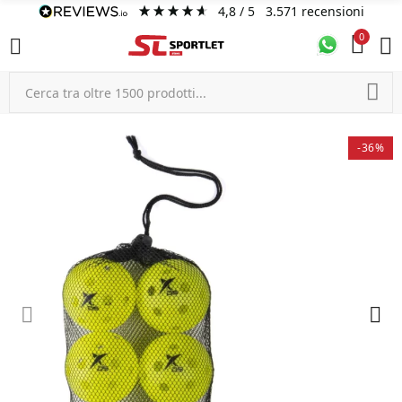
4,8
/ 5
3.571
recensioni
0
-36%