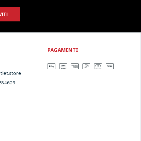
VITI
PAGAMENTI
let.store​
284629