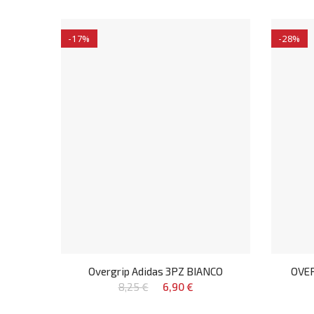
-17%
-28%
Overgrip Adidas 3PZ BIANCO
OVER
8,25 €
6,90 €