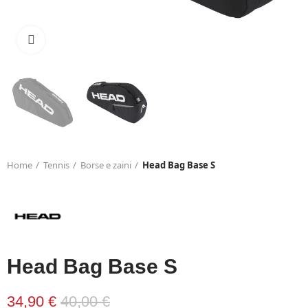
Click to enlarge
Home
Tennis
Borse e zaini
Head Bag Base S
Head Bag Base S
34,90 €
40,00 €