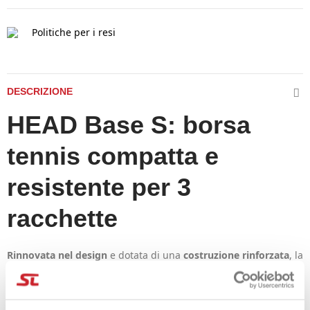
Politiche per i resi
DESCRIZIONE
HEAD Base S: borsa
tennis compatta e
resistente per 3
racchette
Rinnovata nel design
e dotata di una
costruzione rinforzata
, la
borsa da tennis HEAD Base S
è la scelta ideale per i tennisti
che vogliono portare con sé l’essenziale: fino a
3 racchette
, un
cambio e gli
accessori indispensabili
per match e tornei.