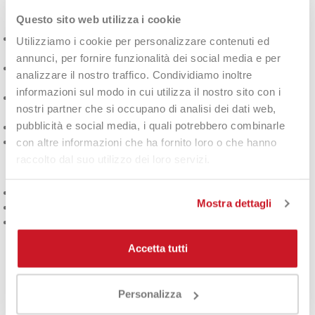
Caratteristiche principali:
Questo sito web utilizza i cookie
Ampio comparto centrale con zip
per trasportare i telai
Utilizziamo i cookie per personalizzare contenuti ed
senza fodero
annunci, per fornire funzionalità dei social media e per
Tasca esterna con zip
per piccoli accessori ed effetti
analizzare il nostro traffico. Condividiamo inoltre
personali
informazioni sul modo in cui utilizza il nostro sito con i
Tracolla imbottita, regolabile e rimovibile
per massima
nostri partner che si occupano di analisi dei dati web,
versatilità nel trasporto
pubblicità e social media, i quali potrebbero combinarle
Maniglia imbottita
per un comodo trasporto a mano
Logo HEAD
stampato sul lato
con altre informazioni che ha fornito loro o che hanno
raccolto dal suo utilizzo dei loro servizi.
Specifiche tecniche:
Dimensioni:
76 x 32 x 9 cm
Mostra dettagli
Volume:
16 L
Composizione:
100% poliestere
Compatta ma capiente, la
HEAD Base S
è perfetta per giocatori
Accetta tutti
amatoriali, junior o per chi cerca una
borsa semplice,
resistente e leggera
per l’uso quotidiano.
Personalizza