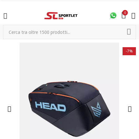
0
-7%