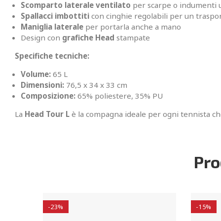
Scomparto laterale ventilato
per scarpe o indumenti 
Spallacci imbottiti
con cinghie regolabili per un trasp
Maniglia laterale
per portarla anche a mano
Design con
grafiche Head
stampate
Specifiche tecniche:
Volume:
65 L
Dimensioni:
76,5 x 34 x 33 cm
Composizione:
65% poliestere, 35% PU
La
Head Tour L
è la compagna ideale per ogni tennista c
Pro
-23%
-15%