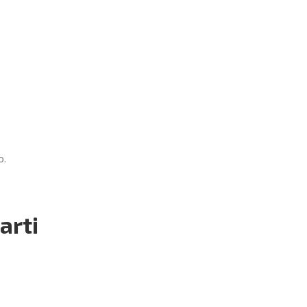
o.
arti