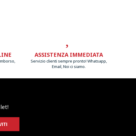
LINE
ASSISTENZA IMMEDIATA
imborso,
Servizio clienti sempre pronto! Whatsapp,
Email, Noi ci siamo.
let!
VITI