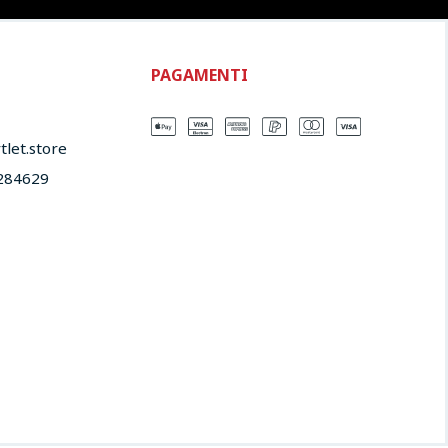
PAGAMENTI
let.store​
284629