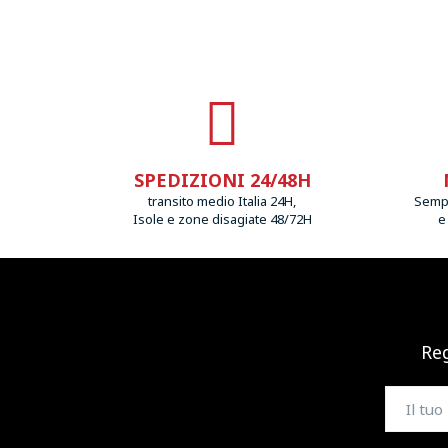
SPEDIZIONI 24/48H
transito medio Italia 24H,
Sempr
Isole e zone disagiate 48/72H
e
Reg