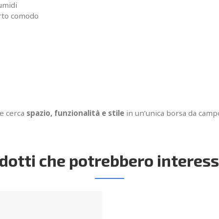
umidi
orto comodo
he cerca
spazio, funzionalità e stile
in un’unica borsa da camp
dotti che potrebbero interess