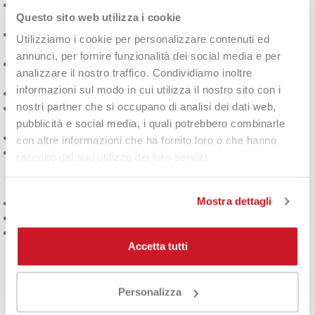
Due
compartimenti principali
per racchette, di cui uno con
Questo sito web utilizza i cookie
taschino interno con zip
per piccoli accessori
Scomparto termico
per proteggere i telai dalle variazioni di
Utilizziamo i cookie per personalizzare contenuti ed
temperatura
annunci, per fornire funzionalità dei social media e per
Tasca esterna con zip
per un rapido accesso a oggetti
analizzare il nostro traffico. Condividiamo inoltre
personali
informazioni sul modo in cui utilizza il nostro sito con i
Scomparto laterale ventilato
per scarpe o indumenti umidi
nostri partner che si occupano di analisi dei dati web,
Spallacci imbottiti
con cinghie regolabili per un trasporto
comodo
pubblicità e social media, i quali potrebbero combinarle
Maniglia laterale
per portarla anche a mano
con altre informazioni che ha fornito loro o che hanno
Design con
grafiche Head
stampate
raccolto dal suo utilizzo dei loro servizi.
Specifiche tecniche:
Mostra dettagli
Volume:
65 L
Dimensioni:
76,5 x 34 x 33 cm
Composizione:
65% poliestere, 35% PU
Accetta tutti
La
Head Tour L
è la compagna ideale per ogni tennista che
cerca
spazio, funzionalità e stile
in un’unica borsa da campo.
Personalizza