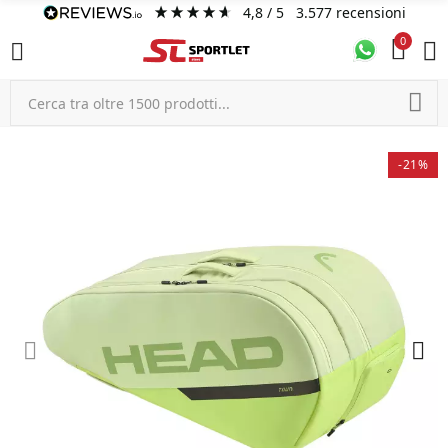
4,8
/ 5
3.577
recensioni
0
-21%