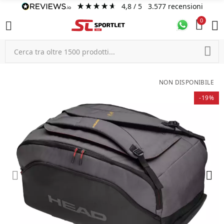
4,8
/ 5
3.577
recensioni
0
NON DISPONIBILE
-19%