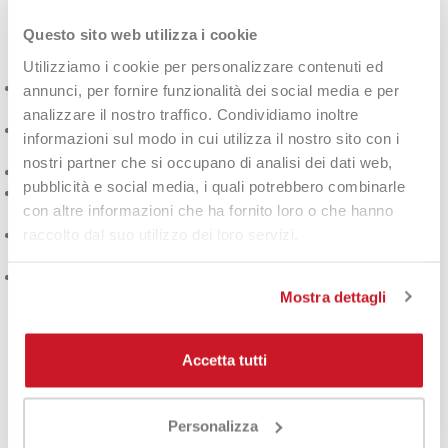
Evo Speed 2025
Questo sito web utilizza i cookie
Utilizziamo i cookie per personalizzare contenuti ed
Punto dolce ampio
con forma a lacrima, perfetto per
annunci, per fornire funzionalità dei social media e per
migliorare il controllo e la potenza.
analizzare il nostro traffico. Condividiamo inoltre
Superficie di battuta in fibra di vetro
che fornisce un tocco
informazioni sul modo in cui utilizza il nostro sito con i
morbido e un'ottima uscita della palla.
nostri partner che si occupano di analisi dei dati web,
Innegra
che migliora la stabilità e l'assorbimento degli urti.
pubblicità e social media, i quali potrebbero combinarle
Gomma Soft Foam
, ideale per massimizzare il comfort e il
con altre informazioni che ha fornito loro o che hanno
punto dolce.
raccolto dal suo utilizzo dei loro servizi.
Peso leggero
e
equilibrio basso
che ottimizzano la
maneggevolezza in ogni gioco.
Appartiene alla
collezione ufficiale delle racchette padel
Mostra dettagli
Head 2025
.
Per Chi è la Head Evo
Accetta tutti
Speed 2025?
Personalizza
La
Head Evo Speed 2025
è rivolta a
giocatori di livello medio o