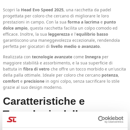
Scopri la
Head Evo Speed 2025
, una racchetta da padel
progettata per coloro che cercano di migliorare le loro
prestazioni in campo. Con la sua
forma a lacrima
e
punto
dolce ampio
, questa racchetta facilita un colpo comodo ed
efficace. Inoltre, la sua
leggerezza
e l'
equilibrio basso
garantiscono una maneggevolezza eccezionale, rendendola
perfetta per giocatori di
livello medio o avanzato
.
Realizzata con
tecnologie avanzate
come
Innegra
per
maggiore stabilità e assorbimento, e la sua superficie di
battuta in
fibra di vetro
che offre un tocco morbido e un'uscita
della palla ottimale. Ideale per coloro che cercano
potenza
,
comfort
e
precisione
in ogni colpo, senza sacrificare lo stile
grazie al suo design moderno.
Caratteristiche e
Tecnologie della
Racchetta da Padel Head