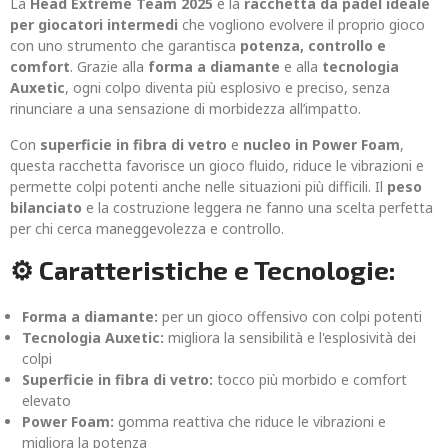
La
Head Extreme Team 2025
è la
racchetta da padel ideale
per giocatori intermedi
che vogliono evolvere il proprio gioco
con uno strumento che garantisca
potenza, controllo e
comfort
. Grazie alla
forma a diamante
e alla
tecnologia
Auxetic
, ogni colpo diventa più esplosivo e preciso, senza
rinunciare a una sensazione di morbidezza all’impatto.
Con
superficie in fibra di vetro
e
nucleo in Power Foam
,
questa racchetta favorisce un gioco fluido, riduce le vibrazioni e
permette colpi potenti anche nelle situazioni più difficili. Il
peso
bilanciato
e la costruzione leggera ne fanno una scelta perfetta
per chi cerca maneggevolezza e controllo.
⚙️ Caratteristiche e Tecnologie:
Forma a diamante:
per un gioco offensivo con colpi potenti
Tecnologia Auxetic:
migliora la sensibilità e l'esplosività dei
colpi
Superficie in fibra di vetro:
tocco più morbido e comfort
elevato
Power Foam:
gomma reattiva che riduce le vibrazioni e
migliora la potenza