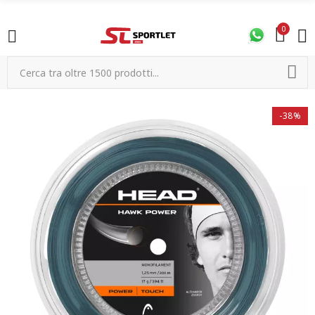
0
-38%