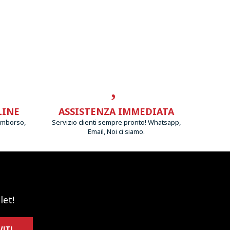
LINE
ASSISTENZA IMMEDIATA
imborso,
Servizio clienti sempre pronto! Whatsapp,
Email, Noi ci siamo.
let!
VITI