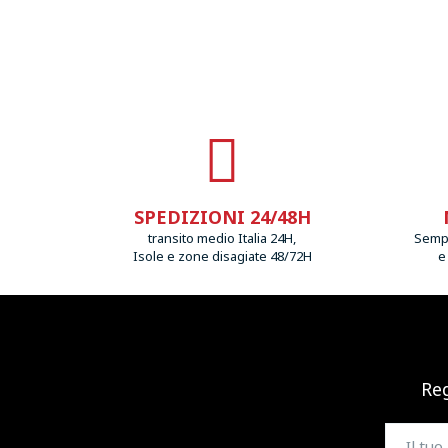
SPEDIZIONI 24/48H
transito medio Italia 24H,
Sempr
Isole e zone disagiate 48/72H
e
Reg