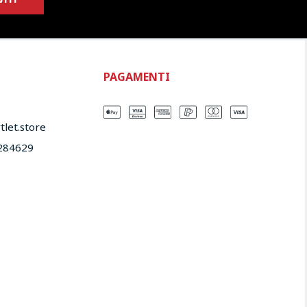
PAGAMENTI
let.store​
284629