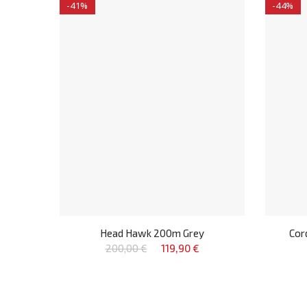
-41%
-44%
Head Hawk 200m Grey
Cor
200,00 €
119,90 €