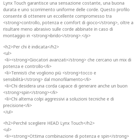
Lynx Touch garantisce una sensazione costante, una buona
durata e uno scorrimento uniforme delle corde. Questo profilo
consente di ottenere un eccellente compromesso tra
<strong>controllo, potenza e comfort di gioco</strong>, oltre a
risultare meno abrasivo sulle corde abbinate in caso di
montaggio in <strong>ibrido</strong>.</p>
<h2>Per chi è indicata</h2>
<ul>
<li><strong>Giocatori avanzati</strong> che cercano un mix di
potenza e controllo</li>
<li>Tennisti che vogliono più <strong>tocco e
sensibilità</strong> dal monofilamento</li>
<li>Chi desidera una corda capace di generare anche un buon
<strong>spin</strong></li>
<li>Chi alterna colpi aggressivi a soluzioni tecniche e di
precisione</li>
</ul>
<h2>Perché scegliere HEAD Lynx Touch</h2>
<ul>
<li><strong>Ottima combinazione di potenza e spin</strong>