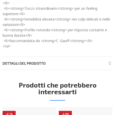
</li>
<li><strong>Tocco straordinario</strong> per un feeling
superiore</li>
<li><strong>Sensibilità elevata</strong> nei colpi delicati e nelle
variazioni</li>
<li><strong>Profilo rotondo</strong> per risposta costante e
buona durata</li>
<li>Raccomandata da <strong>C. Gauff</strong></li>
</ul>
DETTAGLI DEL PRODOTTO
Prodotti che potrebbero
interessarti
-41%
-44%