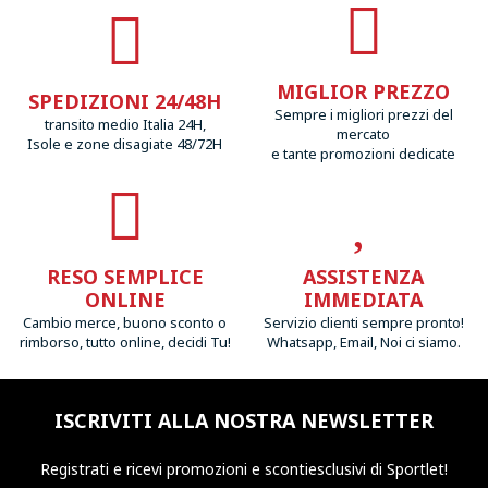
MIGLIOR PREZZO
SPEDIZIONI 24/48H
Sempre i migliori prezzi del
transito medio Italia 24H,
mercato
Isole e zone disagiate 48/72H
e tante promozioni dedicate
RESO SEMPLICE
ASSISTENZA
ONLINE
IMMEDIATA
Cambio merce, buono sconto o
Servizio clienti sempre pronto!
rimborso, tutto online, decidi Tu!
Whatsapp, Email, Noi ci siamo.
ISCRIVITI ALLA NOSTRA NEWSLETTER
Registrati e ricevi promozioni
e sconti
esclusivi di Sportlet!