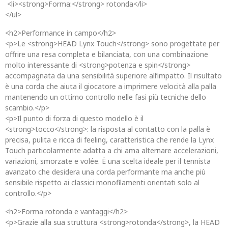
<li><strong>Forma:</strong> rotonda</li>
</ul>
<h2>Performance in campo</h2>
<p>Le <strong>HEAD Lynx Touch</strong> sono progettate per
offrire una resa completa e bilanciata, con una combinazione
molto interessante di <strong>potenza e spin</strong>
accompagnata da una sensibilità superiore all’impatto. Il risultato
è una corda che aiuta il giocatore a imprimere velocità alla palla
mantenendo un ottimo controllo nelle fasi più tecniche dello
scambio.</p>
<p>Il punto di forza di questo modello è il
<strong>tocco</strong>: la risposta al contatto con la palla è
precisa, pulita e ricca di feeling, caratteristica che rende la Lynx
Touch particolarmente adatta a chi ama alternare accelerazioni,
variazioni, smorzate e volée. È una scelta ideale per il tennista
avanzato che desidera una corda performante ma anche più
sensibile rispetto ai classici monofilamenti orientati solo al
controllo.</p>
<h2>Forma rotonda e vantaggi</h2>
<p>Grazie alla sua struttura <strong>rotonda</strong>, la HEAD