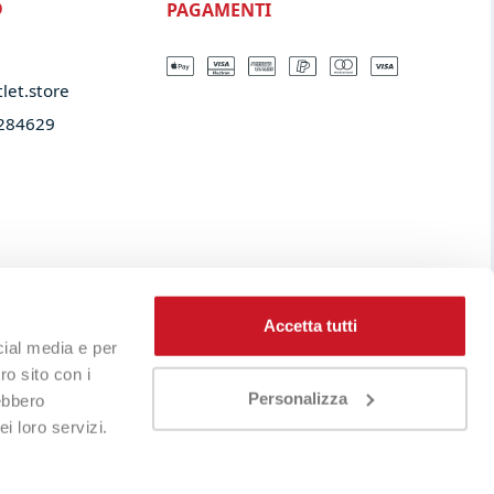
PAGAMENTI
O
let.store​
284629
Accetta tutti
cial media e per
ro sito con i
Personalizza
rebbero
i loro servizi.