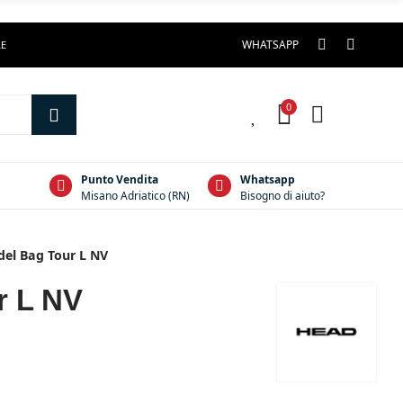
WHATSAPP
LE
0
0
Punto Vendita
Whatsapp
Misano Adriatico (RN)
Bisogno di aiuto?
el Bag Tour L NV
r L NV