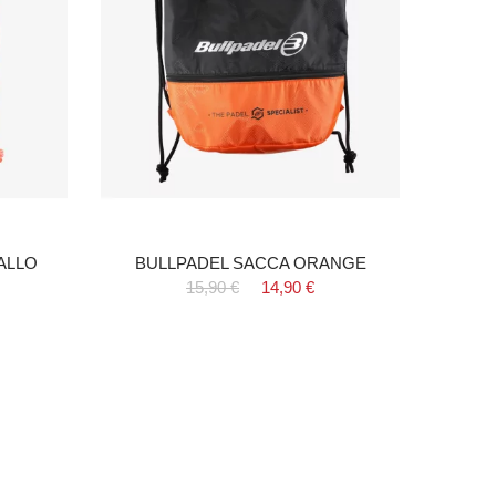
ALLO
BULLPADEL SACCA ORANGE
Zaino
15,90 €
14,90 €