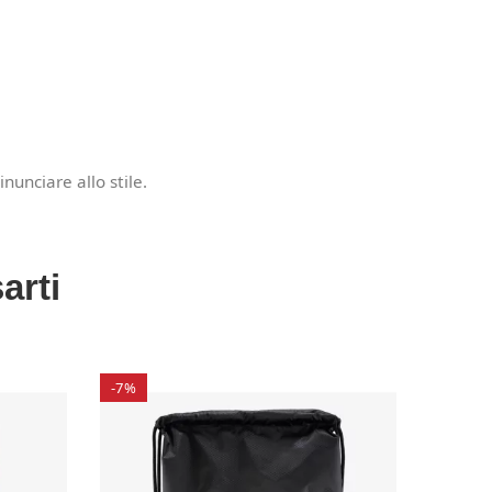
inunciare allo stile.
arti
-7%
-30%