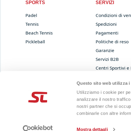
SPORTS
SERVIZI
Padel
Condizioni di ven
Tennis
Spedizioni
Beach Tennis
Pagamenti
Pickleball
Politiche di reso
Garanzie
Servizi B2B
Centri Sportivi e
Prova e acquista
Questo sito web utilizza i
Privacy Policy
Utilizziamo i cookie per pe
Cookie Policy
analizzare il nostro traffic
nostri partner che si occup
combinarle con altre inform
© 2013-2026 LIMA SRL
P.IVA 04697120402
|
Capitale sociale i.v. 50.000€
Mostra dettagli