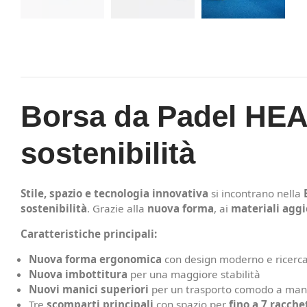
Borsa da Padel HEAD
sostenibilità
Stile, spazio e tecnologia innovativa
si incontrano nella
sostenibilità
. Grazie alla
nuova forma
, ai
materiali aggi
Caratteristiche principali:
Nuova forma ergonomica
con design moderno e ricerc
Nuova imbottitura
per una maggiore stabilità
Nuovi manici superiori
per un trasporto comodo a ma
Tre
scomparti principali
con spazio per
fino a 7 racche