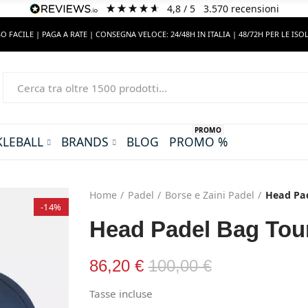
4,8
/ 5
3.570
recensioni
O FACILE | PAGA A RATE | CONSEGNA VELOCE: 24/48H IN ITALIA | 48/72H PER LE ISO
PROMO
KLEBALL
BRANDS
BLOG
PROMO %
Home
Padel
Borse e Zaini Padel
Head Pad
-14%
Head Padel Bag Tou
86,20 €
100,00 €
Tasse incluse