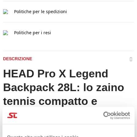
Politiche per le spedizioni
Politiche per i resi
DESCRIZIONE
HEAD Pro X Legend
Backpack 28L: lo zaino
tennis compatto e
funzionale
Lo
zaino da tennis HEAD Pro X Legend Backpack 28L
è la
Questo sito web utilizza i cookie