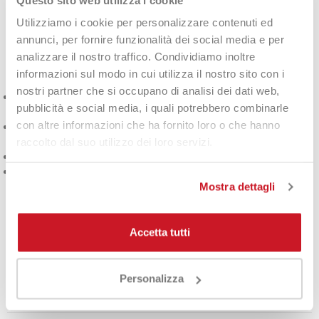
soluzione ideale per chi cerca praticità e leggerezza, senza
rinunciare allo spazio necessario per l'essenziale. Perfetto per
Utilizziamo i cookie per personalizzare contenuti ed
chi si allena in bici o ha bisogno di uno
zaino compatto
per
annunci, per fornire funzionalità dei social media e per
andare direttamente in campo senza passare dallo spogliatoio.
analizzare il nostro traffico. Condividiamo inoltre
Caratteristiche principali:
informazioni sul modo in cui utilizza il nostro sito con i
nostri partner che si occupano di analisi dei dati web,
Scomparto principale
capiente per racchetta, cambio,
pubblicità e social media, i quali potrebbero combinarle
asciugamano e borraccia
con altre informazioni che ha fornito loro o che hanno
Scomparto separato per le scarpe
, utile per isolare scarpe
sudate o sporche dal resto del contenuto
raccolto dal suo utilizzo dei loro servizi.
Design
moderno e sportivo
, adatto a ogni tipo di tennista
Volume:
28 L – ideale per trasportare lo stretto
indispensabile
Mostra dettagli
Il
Pro X Legend Backpack
è perfetto per gli allenamenti veloci
o per chi si muove spesso in bici: pratico, organizzato e
Accetta tutti
pensato per il comfort e la funzionalità.
Personalizza
DETTAGLI DEL PRODOTTO