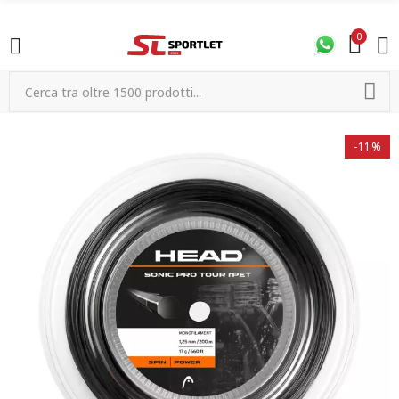
0
-11%