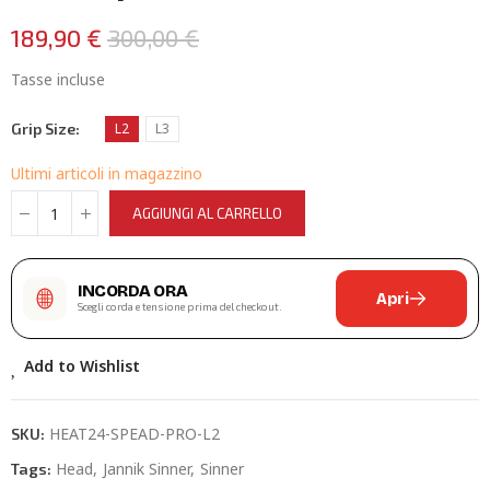
189,90 €
300,00 €
Tasse incluse
Grip Size
L2
L3
Ultimi articoli in magazzino
AGGIUNGI AL CARRELLO
INCORDA ORA
Apri
Scegli corda e tensione prima del checkout.
Add to Wishlist
HEAT24-SPEAD-PRO-L2
SKU:
Head
Jannik Sinner
Sinner
Tags: