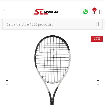
0
-37%