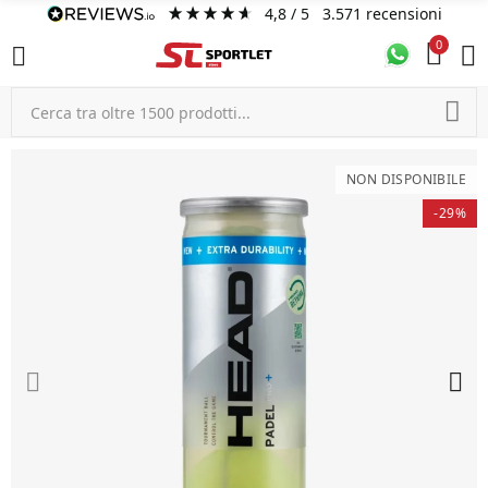
4,8
/ 5
3.571
recensioni
0
NON DISPONIBILE
-29%