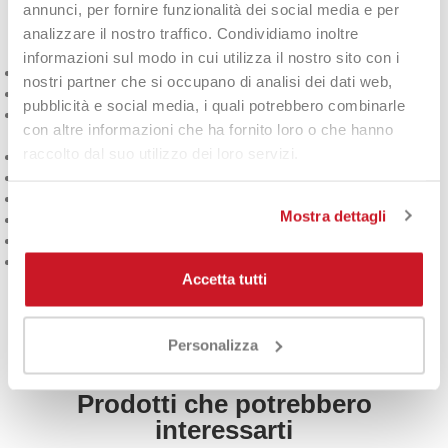
PADEL PRO +
annunci, per fornire funzionalità dei social media e per
analizzare il nostro traffico. Condividiamo inoltre
informazioni sul modo in cui utilizza il nostro sito con i
Controllo eccellente
nostri partner che si occupano di analisi dei dati web,
Palla ufficiale della
Federazione Spagnola di Padel
pubblicità e social media, i quali potrebbero combinarle
Nucleo
con nuova formula per mantenere la pressione più a
con altre informazioni che ha fornito loro o che hanno
lungo
raccolto dal suo utilizzo dei loro servizi.
Feltro
esclusivo per il padel per una maggiore durabilità
Parete più sottile per un maggiore controllo
Confezionata con un
design sostenibile
e facile da riciclare
Mostra dettagli
Tubo in PET riciclato
al 35%
Custodia corta realizzata in
polipropilene riciclabile
PET ottimizzato per il corretto flusso di riciclaggio
Accetta tutti
DETTAGLI DEL PRODOTTO
Personalizza
Prodotti che potrebbero
interessarti