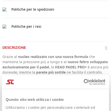
Politiche per le spedizioni
Politiche per i resi
DESCRIZIONE
Grazie al
nucleo realizzato con una nuova formula
che
mantiene la pressione più a lungo e al
nuovo feltro sviluppato
esclusivamente per il padel
, la
HEAD PADEL PRO+
è ancora più
durevole, mentre la
parete più sottile
ne facilita il controllo.
Popolare tra i giocatori più esigenti che cercano un
controllo
eccezionale
, questa palla ufficiale della
Federazione Spagnola
di Padel
è confezionata in modo più sostenibile, con un design
del tubo che la rende più ecologica e più facile da riciclare.
Questo sito web utilizza i cookie
Punti salienti della HEAD
Utilizziamo i cookie per personalizzare contenuti ed